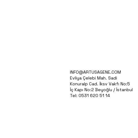
VİZYONUMUZ
INFO@ARTUSAGENE.COM
AR&GE
Evliya Çelebi Mah. Sadi
ÜRÜNLERİMİZ
Konuralp Cad. İksv Vakfı No:5
İLETİŞİM
İç Kapı No:2 Beyoğlu / İstanbul
Tel: 0531 620 51 14