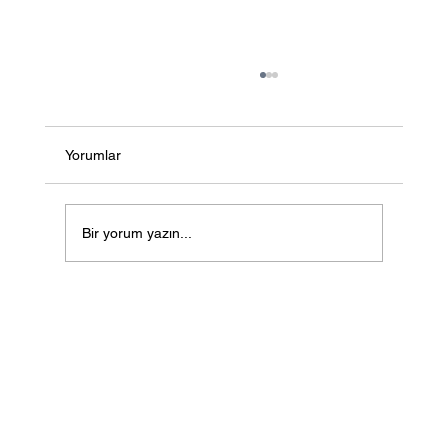
Yorumlar
Bir yorum yazın...
Array CGH: Genetik Bozuklukların
Tespitinde İleri Bir Teknik