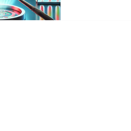
VİZYONUMUZ
AR&GE
ÜRÜNLERİMİZ
İLETİŞİM