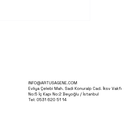
INFO@ARTUSAGENE.COM
Evliya Çelebi Mah. Sadi Konuralp Cad. İksv Vakfı
No:5 İç Kapı No:2 Beyoğlu / İstanbul
Tel: 0531 620 51 14