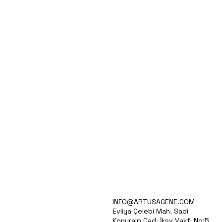
Array CGH: Genetik Bozuklukların
Tespitinde İleri Bir Teknik
VİZYONUMUZ
INFO@ARTUSAGENE.COM
AR&GE
Evliya Çelebi Mah. Sadi
ÜRÜNLERİMİZ
Konuralp Cad. İksv Vakfı No:5